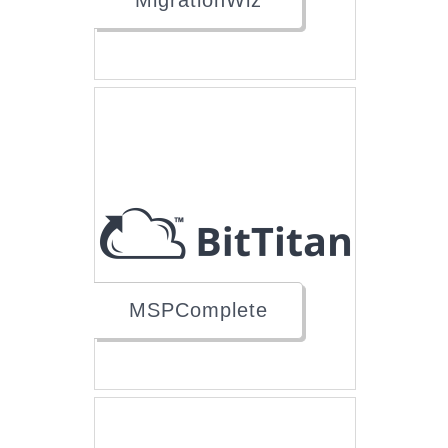
MigrationWiz
MSPComplete