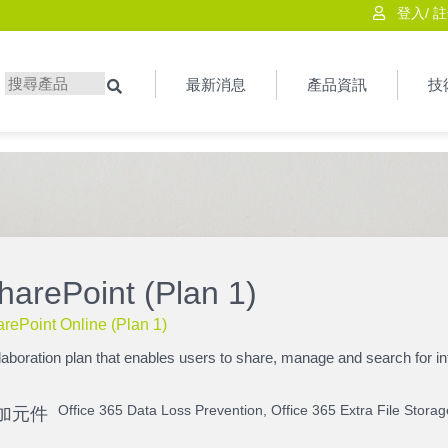
登入
/
註
最新消息
產品資訊
技
搜尋
harePoint (Plan 1)
rePoint Online (Plan 1)
laboration plan that enables users to share, manage and search for i
Office 365 Data Loss Prevention
,
Office 365 Extra File Stora
加元件