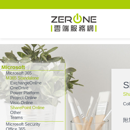
Zerone
Microsoft
Microsoft 365
M365 Standalone
S
ExchangeOnline
OneDrive
Power Platform
Sha
Project Online
Visio Online
Col
SharePoint Online
Other
Teams
附
Microsoft Security
Office 365