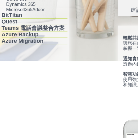
Dynamics 365
Microsoft365Addon
建
BitTitan
Quest
Teams 電話會議整合方案
Azure Backup
輕鬆共
Azure Migration
讓您在
掌握一
通知貴
透過內
智慧功
使用強
和知識